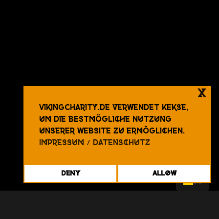
x
VikingCharity.de verwendet Kekse,
um die bestmögliche Nutzung
unserer Website zu ermöglichen.
Impressum / Datenschutz
Deny
Allow
DE